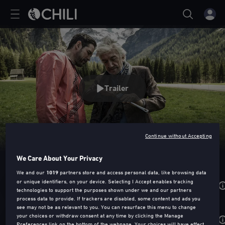
Trailer
Continue without Accepting
IL PREMIO
We Care About Your Privacy
We and our
1019
partners store and access personal data, like browsing data
or unique identifiers, on your device. Selecting I Accept enables tracking
Noleggia da
3,99€
technologies to support the purposes shown under we and our partners
process data to provide. If trackers are disabled, some content and ads you
see may not be as relevant to you. You can resurface this menu to change
your choices or withdraw consent at any time by clicking the Manage
Acquista da
8,99€
Preferences link on the bottom of the webpage. Your choices will have effect