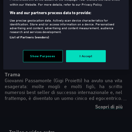
within our Website. For more details, refer to our Privacy Policy.
We and our partners process data to provide:
Use precise geolocation data. Actively scan device characteristics for
identification. Store and/or access information on a device. Personalised
advertising and content, advertising and content measurement, audience
research and services development.
T
2017
100 Min
List of Partners (vendors)
Commedia
Regia
:
Alessandro Gassmann
Show Purposes
I Accept
Lingua
:
ita (Versione Originale)
Trama
Giovanni Passamonte (Gigi Proietti) ha avuto una vita
esagerata: molte mogli e molti figli, ha scritto
numerosi best seller di successo internazionale e, nel
frattempo, è diventato un uomo cinico ed egocentrico.
Quando gli comunicano che ha vinto il Premio Nobel
Scopri di più
per la Letteratura, per paura di volare, decide di
partire in auto verso Stoccolma per andare a ritirare il
premio insieme a Rinaldo (Rocco Papaleo), suo
assistente da sempre. Al lungo viaggio in auto