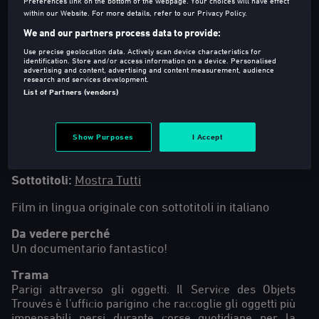
Preferences link on the bottom of the webpage. Your choices will have effect
within our Website. For more details, refer to our Privacy Policy.
We and our partners process data to provide:
Use precise geolocation data. Actively scan device characteristics for
identification. Store and/or access information on a device. Personalised
advertising and content, advertising and content measurement, audience
research and services development.
T
2020
74 Min
List of Partners (vendors)
Documentario
Regia
:
Laura Lamanda
Show Purposes
I Accept
Lingua
:
fra (Versione Originale)
Sottotitoli
:
Mostra Tutti
Film in lingua originale con sottotitoli in italiano
Da vedere perché
Un documentario fantastico!
Trama
Parigi attraverso gli oggetti. Il Service des Objets
Trouvés è l'ufficio parigino che raccoglie gli oggetti più
impensabili persi durante corse quotidiane per la