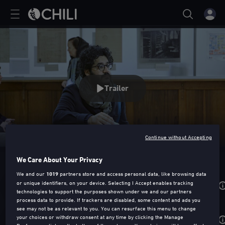
Trailer
Continue without Accepting
L'ÎLE DES PERDUS
We Care About Your Privacy
We and our
1019
partners store and access personal data, like browsing data
or unique identifiers, on your device. Selecting I Accept enables tracking
Noleggia da
2,99€
technologies to support the purposes shown under we and our partners
process data to provide. If trackers are disabled, some content and ads you
see may not be as relevant to you. You can resurface this menu to change
your choices or withdraw consent at any time by clicking the Manage
Acquista da
6,99€