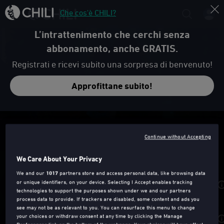
Che cos'è CHILI?
L’intrattenimento che cerchi senza
abbonamento, anche GRATIS.
Registrati e ricevi subito una sorpresa di benvenuto!
Approfittane subito!
Trailer
Continue without Accepting
NON MI UCCIDERE
We Care About Your Privacy
We and our
1017
partners store and access personal data, like browsing data
or unique identifiers, on your device. Selecting I Accept enables tracking
Noleggia da
3,99€
technologies to support the purposes shown under we and our partners
process data to provide. If trackers are disabled, some content and ads you
see may not be as relevant to you. You can resurface this menu to change
your choices or withdraw consent at any time by clicking the Manage
Acquista da
8,99€