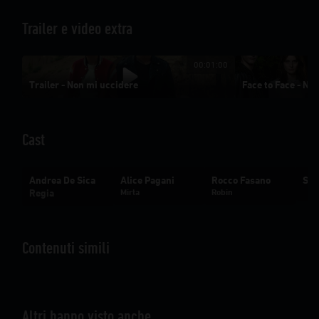
carne umana. Ha paura. Braccata da uomini misteriosi,
combatte alla disperata ricerca del suo Robin.
Trailer e video extra
00:01:00
Trailer - Non mi uccidere
Face to Face - No
Cast
Andrea De Sica
Alice Pagani
Rocco Fasano
Sil
Regia
Mirta
Robin
Contenuti simili
Altri hanno visto anche