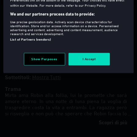
Preferences link on the bottom of the webpage. Your choices will have effect
within our Website. For more details, refer to our Privacy Policy.
We and our partners process data to provide:
Use precise geolocation data. Actively scan device characteristics for
identification. Store and/or access information on a device. Personalised
advertising and content, advertising and content measurement, audience
research and services development.
T
2021
90 Min
List of Partners (vendors)
Dramma
,
Fantasy
,
Romantici
Regia
:
Andrea De Sica
Show Purposes
I Accept
Lingua
:
ita (Versione Originale)
Sottotitoli
:
Mostra Tutti
Trama
Mirta ama Robin alla follia, lui le promette che sarà
amore eterno. In una notte di luna piena la voglia di
trasgredire costa la vita a entrambi. La ragazza però
si risveglia e non può che sperare che Robin faccia lo
stesso, proprio come le aveva promesso. Ma niente è
Scopri di più
come prima. Mirta capisce di essersi trasformata in
una creatura che per sopravvivere si deve nutrire di