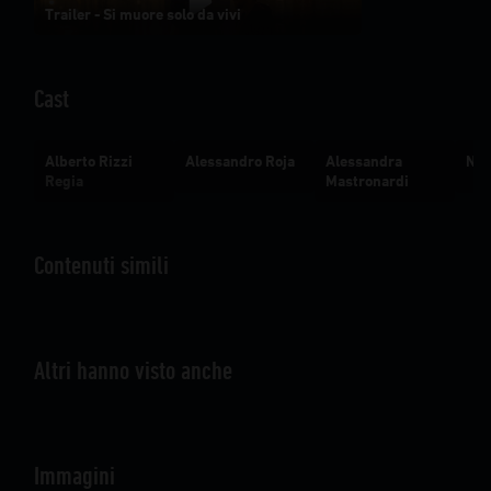
Trailer - Si muore solo da vivi
Cast
Alberto Rizzi
Alessandro Roja
Alessandra
Ner
Regia
Mastronardi
Contenuti simili
Altri hanno visto anche
Immagini