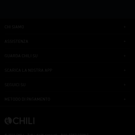
CHI SIAMO
ASSISTENZA
GUARDA CHILI SU
SCARICA LA NOSTRA APP
SEGUICI SU
METODO DI PAGAMENTO
©
2022 CHILI – Tutti i diritti riservati – P.IVA 07871100967