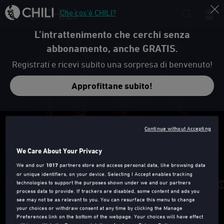
Che cos'è CHILI?
L’intrattenimento che cerchi senza
abbonamento, anche GRATIS.
Registrati e ricevi subito una sorpresa di benvenuto!
Approfittane subito!
Trailer
Continue without Accepting
We Care About Your Privacy
SI MUORE SOLO DA VIVI
We and our
1017
partners store and access personal data, like browsing data
or unique identifiers, on your device. Selecting I Accept enables tracking
technologies to support the purposes shown under we and our partners
Acquista da
7,99€
process data to provide. If trackers are disabled, some content and ads you
see may not be as relevant to you. You can resurface this menu to change
your choices or withdraw consent at any time by clicking the Manage
Preferences link on the bottom of the webpage. Your choices will have effect