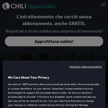
Che cos'è CHILI?
L’intrattenimento che cerchi senza
abbonamento, anche GRATIS.
Registrati e ricevi subito una sorpresa di benvenuto!
Approfittane subito!
Trailer
Continue without Accepting
UN AFFARE DI FAMIGLIA
We Care About Your Privacy
We and our
1017
partners store and access personal data, like browsing data
or unique identifiers, on your device. Selecting I Accept enables tracking
Noleggia da
1,99€
2,99€
technologies to support the purposes shown under we and our partners
process data to provide. If trackers are disabled, some content and ads you
see may not be as relevant to you. You can resurface this menu to change
your choices or withdraw consent at any time by clicking the Manage
Acquista da
5,99€
6,99€