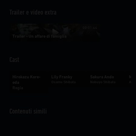
sembrano vivere felici insieme finché un incidente
imprevisto porta alla luce segreti nascosti che
Trailer e video extra
mettono alla prova i legami che li uniscono...
00:01:44
Trailer - Un affare di famiglia
Cast
Hirokazu Kore-
Lily Franky
Sakura Ando
May
eda
Osamu Shibata
Nobuyo Shibata
Aki 
Regia
Contenuti simili