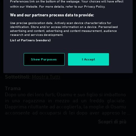
Preferences link on the bottom of the webpage. Your choices will have effect
within our Website. For more details, refer to our Privacy Policy.
We and our partners process data to provide:
Use precise geolocation data. Actively scan device characteristics for
identification. Store and/or access information on a device. Personalised
advertising and content, advertising and content measurement, audience
research and services development.
T
2018
121 Min
List of Partners (vendors)
Dramma
Regia
:
Hirokazu Kore-eda
Show Purposes
I Accept
Lingua
:
ita, jpn (Versione Originale)
Sottotitoli
:
Mostra Tutti
Trama
Dopo uno dei loro furti, Osamu e suo figlio si imbattono
in una ragazzina in mezzo ad un freddo glaciale.
Dapprima riluttante ad accoglierla, la moglie di Osamu
acconsente ad occuparsi di lei dopo aver appreso le
difficoltà che la aspettano.
Scopri di più
Benché la famiglia sia così povera da riuscire a
malapena a sopravvivere commettendo piccoli reati,